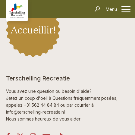
Hébergements
Menu
contacter
Informations
Questions fréquentes
Le transport
Villages
Thèmes
Événements
Accueillir!
Contact
Rechercher et réserver
Terschelling Recreatie
Vous avez une question ou besoin d'aide?
Jetez un coup d'oeil à
Questions fréquemment posées
,
appelez
+31 562 44 84 84
ou par courrier à
info@terschelling-recreatie.nl
Nous sommes heureux de vous aider