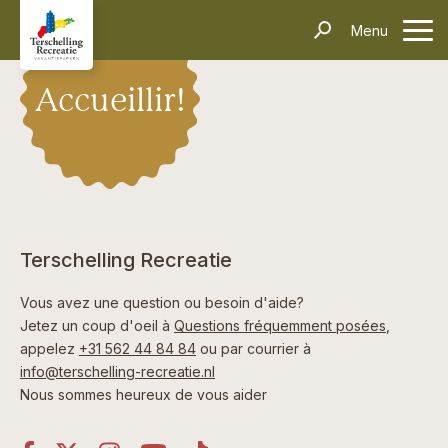
Hébergements
Menu
contacter
Informations
Questions fréquentes
Le transport
Villages
Thèmes
Événements
Accueillir!
Contact
Rechercher et réserver
Terschelling Recreatie
Vous avez une question ou besoin d'aide?
Jetez un coup d'oeil à
Questions fréquemment posées
,
appelez
+31 562 44 84 84
ou par courrier à
info@terschelling-recreatie.nl
Nous sommes heureux de vous aider