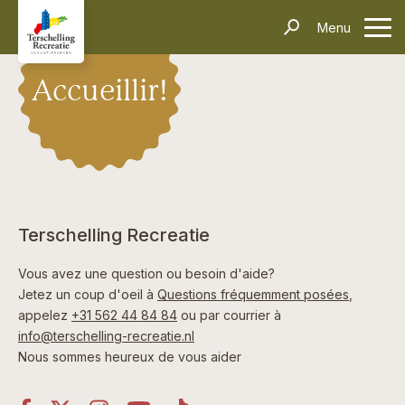
Hébergements
Menu
contacter
Informations
Questions fréquentes
Le transport
Villages
Thèmes
Événements
Accueillir!
Contact
Rechercher et réserver
Terschelling Recreatie
Vous avez une question ou besoin d'aide?
Jetez un coup d'oeil à
Questions fréquemment posées
,
appelez
+31 562 44 84 84
ou par courrier à
info@terschelling-recreatie.nl
Nous sommes heureux de vous aider