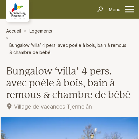
Hébergements
Menu
contacter
Informations
Questions fréquentes
Le transport
Villages
Thèmes
Événements
Accueil
Logements
Contact
Bungalow ‘villa’ 4 pers. avec poêle à bois, bain à remous
Rechercher et réserver
& chambre de bébé
Bungalow ‘villa’ 4 pers.
avec poêle à bois, bain à
remous & chambre de bébé
Village de vacances Tjermelân