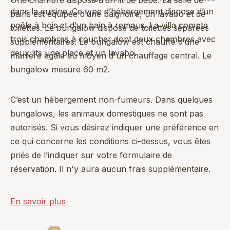
dans la cuisine. Ce type d’hébergement dispose d’un
bains est équipée d’une baignoire, un lavabo et de
poêle à bois et d’un bain à remous. La villa compte
toilettes. Le bungalow dispose de toilettes séparées
trois chambres à coucher dont deux chambres avec
supplémentaires. Le bungalow est chauffé d’une
deux lits une place et un lavabo.
manière égale au moyen d'un chauffage central. Le
bungalow mesure 60 m2.
C’est un hébergement non-fumeurs. Dans quelques
bungalows, les animaux domestiques ne sont pas
autorisés. Si vous désirez indiquer une préférence en
ce qui concerne les conditions ci-dessus, vous êtes
priés de l’indiquer sur votre formulaire de
réservation. Il n'y aura aucun frais supplémentaire.
En savoir plus