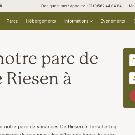
,9
Des questions? Appelez
+31 (0)562 44 84 84
Mo
Parcs
Hébergements
Informations
Événements
notre parc de
 Riesen à
de notre parc de vacances De Riesen à Terschelling
.
 maisons de vacances des différents types de notre