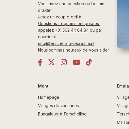
Vous avez une question ou besoin
d'aide?
Jetez un coup d'oeil à
Questions fréquemment posées
,
appelez
+31 562 44 84 84
ou par
courrier à
info@terschelling-recreatie.nl
Nous sommes heureux de vous aider
Menu
Empl
Homepage
Villa
Villages de vacances
Villa
Bungalows à Terschelling
Tersch
Maiso