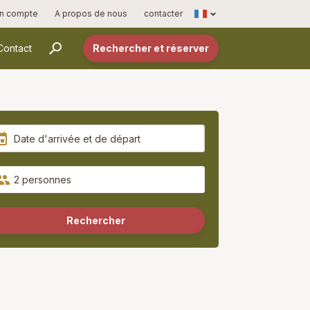
English
n compte
A propos de nous
contacter
Contact
Rechercher et réserver
2 personnes
Rechercher