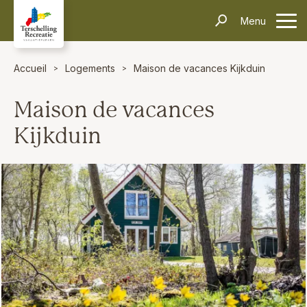
Hébergements
Menu
contacter
Informations
Questions fréquentes
Le transport
Villages
Thèmes
Événements
Accueil
Logements
Maison de vacances Kijkduin
Contact
Maison de vacances
Rechercher et réserver
Kijkduin