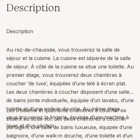
Description
Description
Au rez-de-chaussée, vous trouverez la salle de
séjour et la cuisine. La cuisine est séparée de la salle
de séjour. À côté de la cuisine se situe une toilette. Au
premier étage, vous trouverez deux chambres à
coucher ‘de luxe’, équipées d’une télé à écran plat.
Les deux chambres à coucher disposent d’une salle
de bains jointe individuelle, équipée d’un lavabo, d’une
toilette et d’une walk-in douche. Au même étage,
Les troisième et quatrième chambres à coucher se
vous trouverez la lingerie, équipée d’une machine à
situent au sous-sol. Les deux chambres à coucher
laver et d’un séchoir.
partagent une salle de bains luxueuse, équipée d’une
baignoire, d’une walk-in douche, d’une toilette et d’un