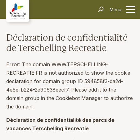
Hébergements
Menu
contacter
Informations
Questions fréquentes
Le transport
Villages
Thèmes
Événements
Déclaration de confidentialité
Contact
de Terschelling Recreatie
Rechercher et réserver
Error: The domain WWW.TERSCHELLING-
RECREATIE.FR is not authorized to show the cookie
declaration for domain group ID 594858f3-da2d-
4e6e-b224-2e90638eecf7. Please add it to the
domain group in the Cookiebot Manager to authorize
the domain.
Déclaration de confidentialité des parcs de
vacances Terschelling Recreatie