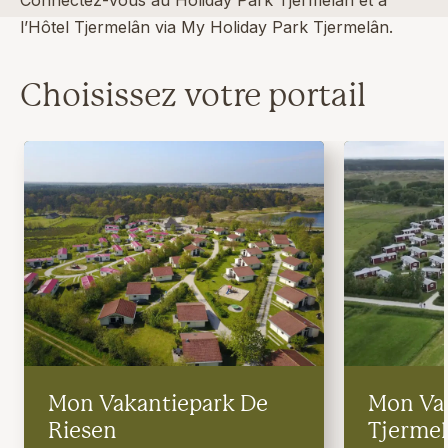
Connectez-vous au Holiday Park Tjermelân et à
l’Hôtel Tjermelân via My Holiday Park Tjermelân.
Choisissez votre portail
Mon Vakantiepark De
Mon Va
Riesen
Tjerme