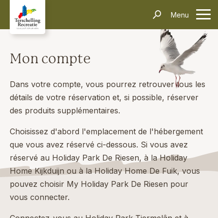
Hébergements
Menu
contacter
Informations
Questions fréquentes
Le transport
Villages
Thèmes
Événements
Mon compte
Contact
Rechercher et réserver
Dans votre compte, vous pourrez retrouver tous les
détails de votre réservation et, si possible, réserver
des produits supplémentaires.
Choisissez d'abord l'emplacement de l'hébergement
que vous avez réservé ci-dessous. Si vous avez
réservé au Holiday Park De Riesen, à la Holiday
Home Kijkduijn ou à la Holiday Home De Fuik, vous
pouvez choisir My Holiday Park De Riesen pour
vous connecter.