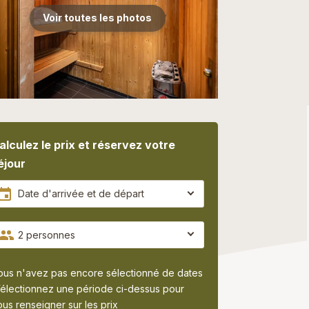
Voir toutes les photos
alculez le prix et réservez votre
éjour
2 personnes
ous n'avez pas encore sélectionné de dates
électionnez une période ci-dessus pour
us renseigner sur les prix