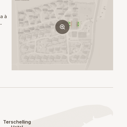
a à
-
Terschelling