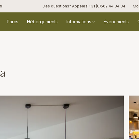
,9
Des questions? Appelez
+31 (0)562 44 84 84
Mo
Parcs
Hébergements
Informations
Événements
a