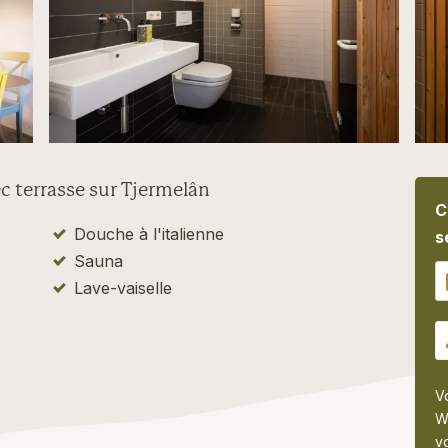
 terrasse sur Tjermelân
C
Douche à l'italienne
s
Sauna
Lave-vaiselle
V
W
vo