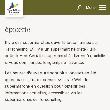
Hébergements
Menu
contacter
Informations
Questions fréquentes
Le transport
Villages
Thèmes
Événements
épicerie
Contact
Rechercher et réserver
Il y a des supermarchés ouverts toute l'année sur
Terschelling. Et il y a un supermarché d'été (juin-
août) à Hee. Certains supermarchés livrent à domicile
si vous commandez longtemps à l'avance.
Les heures d'ouverture sont plus longues en été
qu'en basse saison, consultez le site Web du
supermarché en question pour obtenir des
informations actuelles, accessibles via les
supermarchés de Terschelling