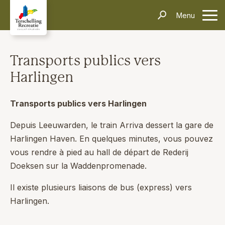
Hébergements
Menu
contacter
Informations
Questions fréquentes
Le transport
Villages
Thèmes
Événements
Transports publics vers
Contact
Harlingen
Rechercher et réserver
Transports publics vers Harlingen
Depuis Leeuwarden, le train Arriva dessert la gare de
Harlingen Haven. En quelques minutes, vous pouvez
vous rendre à pied au hall de départ de Rederij
Doeksen sur la Waddenpromenade.
Il existe plusieurs liaisons de bus (express) vers
Harlingen.